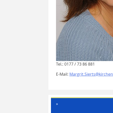
Tel.: 0177 / 73 86 881
E-Mail:
Margrit.Sierts@kirchen
»