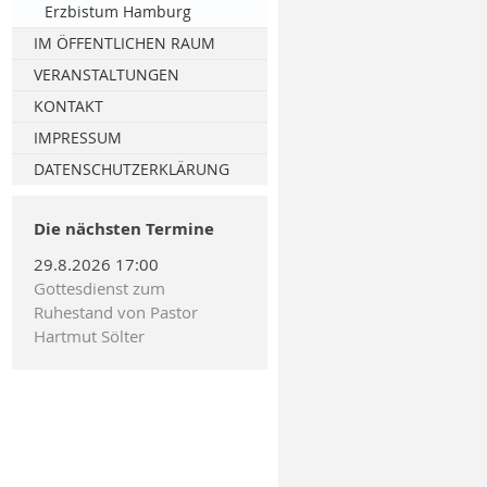
Erzbistum Hamburg
IM ÖFFENTLICHEN RAUM
Leitungsgruppe NFS
VERANSTALTUNGEN
Fortbildung am BG Klinikum
KONTAKT
Hamburg
Spenden
IMPRESSUM
Kirchenleute heute 17.2.2018,
DATENSCHUTZERKLÄRUNG
13:20 Uhr, Ndr 90,3
Die nächsten Termine
ZDF Live Gottesdienst
1.10.2017
29.8.2026 17:00
Gottesdienst zum
Bundeskongress
Ruhestand von Pastor
Notfallseelsorge und
Hartmut Sölter
Krisenintervention
2013 Bundeskongress NFS KIT
in Hamburg