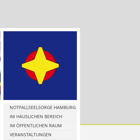
NOTFALLSEELSORGE HAMBURG
Informationsmaterial
IM HÄUSLICHEN BEREICH
Hamburg West
IM ÖFFENTLICHEN RAUM
Hamburg Ost
Leitungsgruppe NFS
VERANSTALTUNGEN