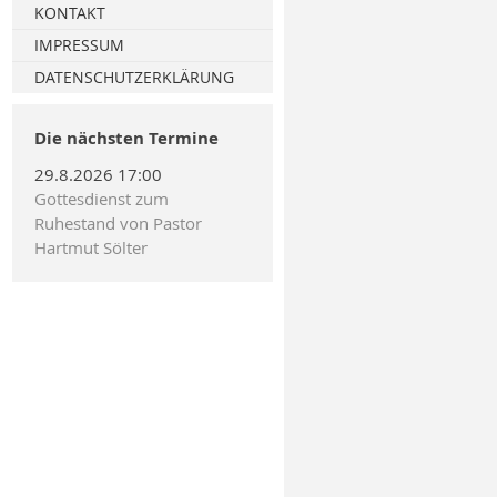
Erzbistum Hamburg
Fortbildung am BG Klinikum
KONTAKT
Hamburg
Spenden
IMPRESSUM
Kirchenleute heute 17.2.2018,
DATENSCHUTZERKLÄRUNG
13:20 Uhr, Ndr 90,3
Die nächsten Termine
ZDF Live Gottesdienst
1.10.2017
29.8.2026 17:00
Gottesdienst zum
Bundeskongress
Ruhestand von Pastor
Notfallseelsorge und
Hartmut Sölter
Krisenintervention
2013 Bundeskongress NFS KIT
in Hamburg