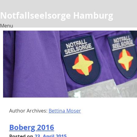
Notfallseelsorge Hamburg
Menu
Skip
to
content
Author Archives:
Bettina Moser
Boberg 2016
Posted on
23. April 2015