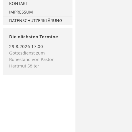
Erzbistum Hamburg
Fortbildung am BG Klinikum
KONTAKT
Hamburg
Spenden
IMPRESSUM
Kirchenleute heute 17.2.2018,
DATENSCHUTZERKLÄRUNG
13:20 Uhr, Ndr 90,3
Die nächsten Termine
ZDF Live Gottesdienst
1.10.2017
29.8.2026 17:00
Gottesdienst zum
Bundeskongress
Ruhestand von Pastor
Notfallseelsorge und
Hartmut Sölter
Krisenintervention
2013 Bundeskongress NFS KIT
in Hamburg