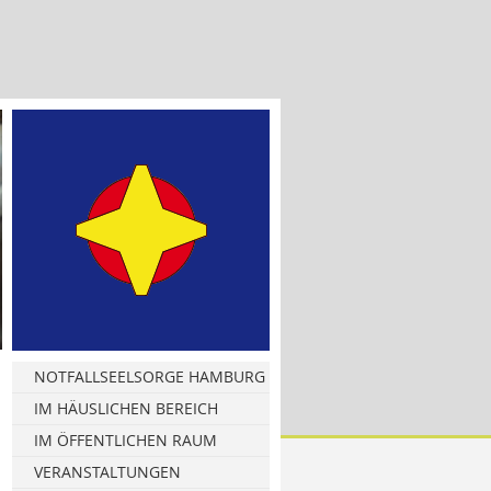
NOTFALLSEELSORGE HAMBURG
Informationsmaterial
IM HÄUSLICHEN BEREICH
Hamburg West
IM ÖFFENTLICHEN RAUM
Hamburg Ost
Leitungsgruppe NFS
VERANSTALTUNGEN