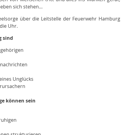
neben sich stehen…
lseelsorge über die Leitstelle der Feuerwehr Hamburg
die Uhr.
g sind
Angehörigen
nachrichten
eines Unglücks
erursachern
rge können sein
eruhigen
nen strukturieren